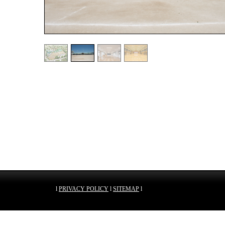
l
PRIVACY POLICY
l
SITEMAP
l