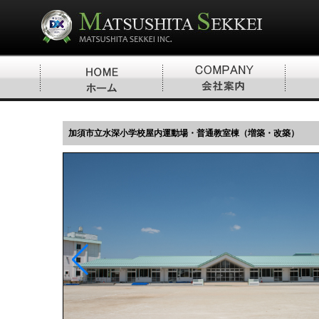
加須市立水深小学校屋内運動場・普通教室棟（増築・改築）