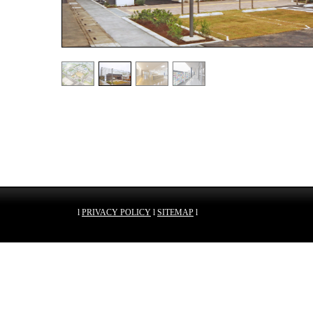
l
PRIVACY POLICY
l
SITEMAP
l